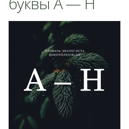
буквы А — Н