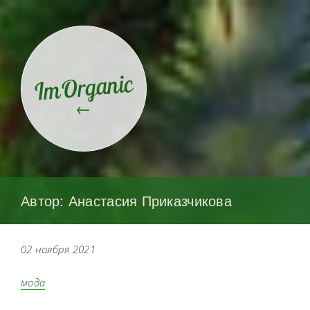
ImOrganic
←
Автор: Анастасия Приказчикова
02 ноября 2021
мода