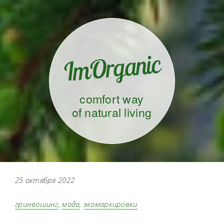
ImOrganic
comfort way
of natural living
25 октября 2022
гринвошинг
,
мода
,
экомаркировки