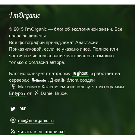
I’mOrganic
© 2015 I’mOrganic — блог об экологичной жизни. Все
права защищены.
Все фотографии принадлежат Анастасии
Приказчиковой, если не указано иное. Полное или
частичное использование материалов возможно
только с согласия автора.
Блог использует платформу
и работает на

серверах
. Дизайн блога создан

Максимом Каленичем и использует пиктограммы
ℳ
Entypo+
от
Daniel Bruce.

🅃
🅅
me@imorganic.ru
@
читать в rss подписке
