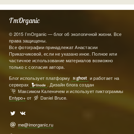
I’mOrganic
© 2015 I’mOrganic — блог об экологичной жизни. Все
права защищены.
Все фотографии принадлежат Анастасии
Приказчиковой, если не указано иное. Полное или
частичное использование материалов возможно
только с согласия автора.
Блог использует платформу
и работает на

серверах
. Дизайн блога создан

Максимом Каленичем и использует пиктограммы
ℳ
Entypo+
от
Daniel Bruce.

🅃
🅅
me@imorganic.ru
@