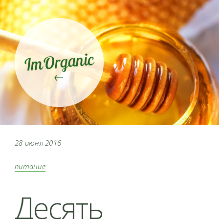
ImOrganic
←
28 июня 2016
питание
Десять