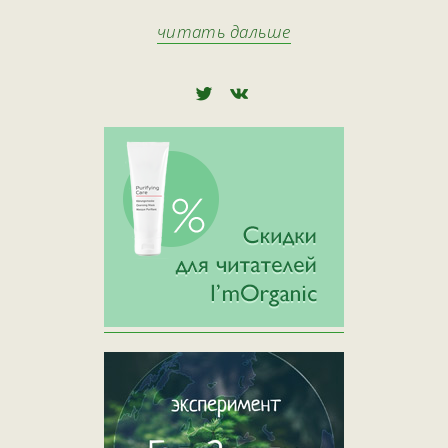
читать дальше
🅃
🅅