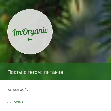
ImOrganic
←
Посты с тегом: питание
12 мая 2016
питание