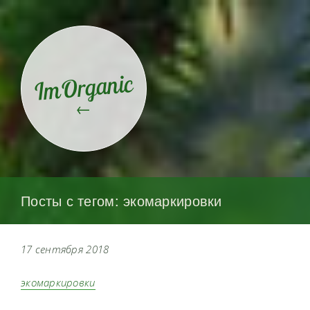
ImOrganic
←
Посты с тегом: экомаркировки
17 сентября 2018
экомаркировки