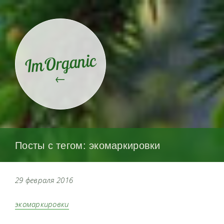
ImOrganic
←
Посты с тегом: экомаркировки
29 февраля 2016
экомаркировки