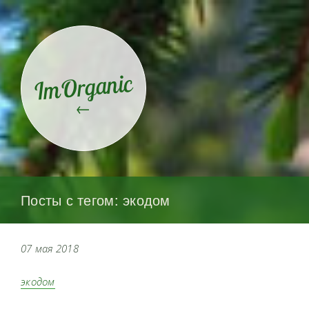
ImOrganic
←
Посты с тегом: экодом
07 мая 2018
экодом