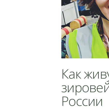
Как жив
зировей
России