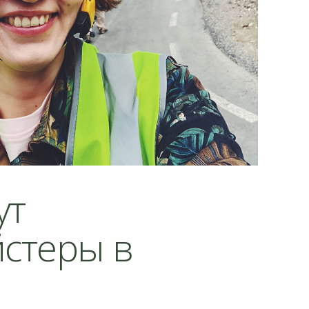
ут
стеры в