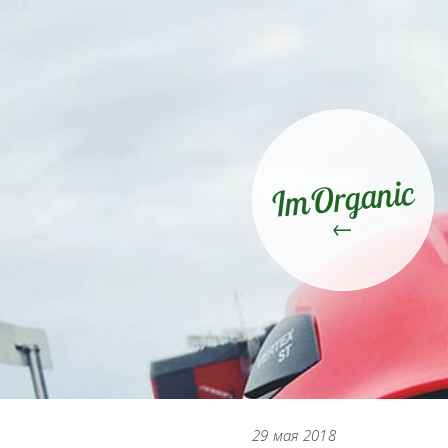
ImOrganic
←
29 мая 2018