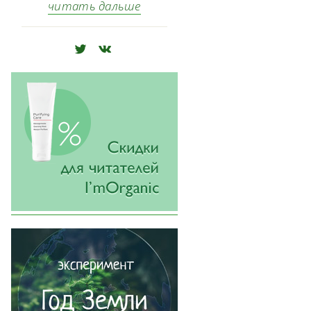
читать дальше
🅃
🅅