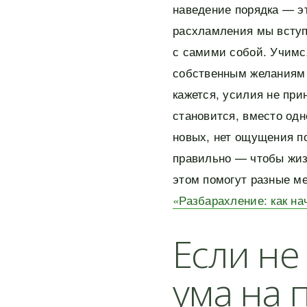
наведение порядка — эт
расхламления мы вступа
с самими собой. Учимс
собственным желаниям 
кажется, усилия не при
становится, вместо од
новых, нет ощущения п
правильно — чтобы жиз
этом помогут разные м
«Разбарахление: как на
Если не
ума на п