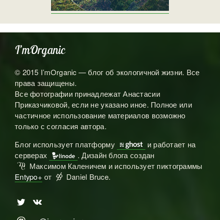
I’mOrganic
© 2015 I’mOrganic — блог об экологичной жизни. Все
права защищены.
Все фотографии принадлежат Анастасии
Приказчиковой, если не указано иное. Полное или
частичное использование материалов возможно
только с согласия автора.
Блог использует платформу
и работает на

серверах
. Дизайн блога создан

Максимом Каленичем и использует пиктограммы
ℳ
Entypo+
от
Daniel Bruce.

🅃
🅅