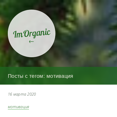
ImOrganic
←
Посты с тегом: мотивация
16 марта 2020
мотивация