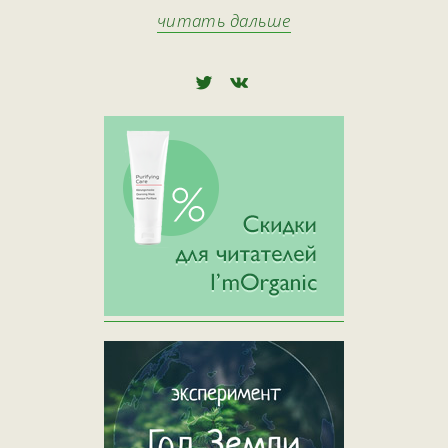
читать дальше
🅃
🅅