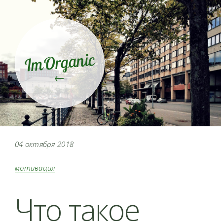
ImOrganic
←
04 октября 2018
мотивация
Что такое