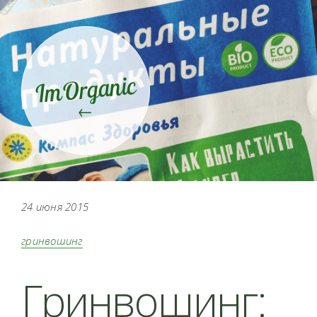
ImOrganic
←
24 июня 2015
гринвошинг
Гринвошинг: