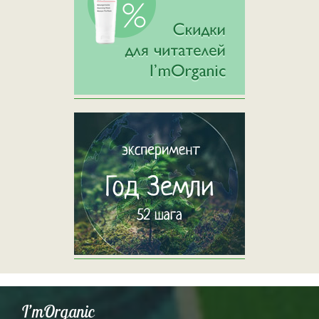
I’mOrganic