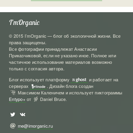
I’mOrganic
© 2015 I’mOrganic — блог об экологичной жизни. Все
права защищены.
Все фотографии принадлежат Анастасии
Приказчиковой, если не указано иное. Полное или
частичное использование материалов возможно
только с согласия автора.
Блог использует платформу
и работает на

серверах
. Дизайн блога создан

Максимом Каленичем и использует пиктограммы
ℳ
Entypo+
от
Daniel Bruce.

🅃
🅅
me@imorganic.ru
@