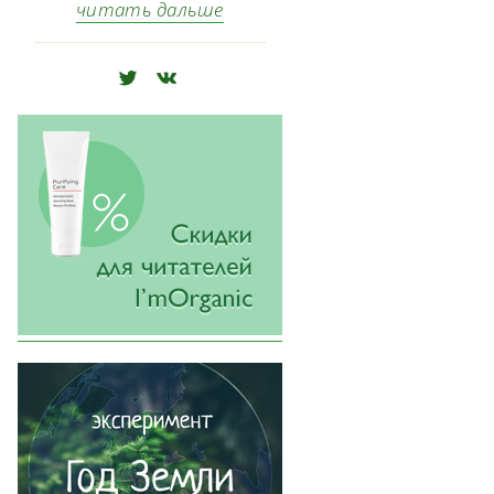
читать дальше
🅃
🅅