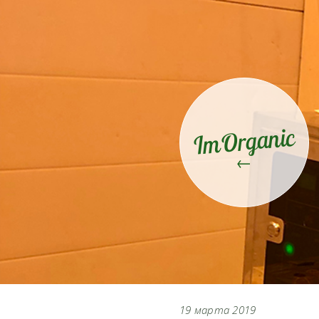
ImOrganic
←
19 марта 2019