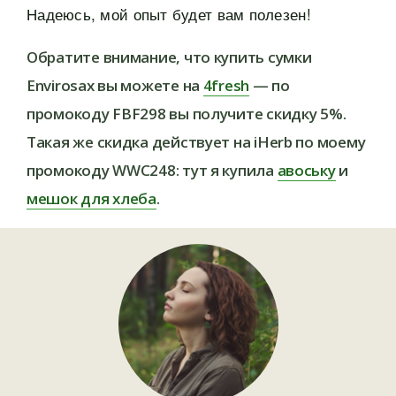
Надеюсь, мой опыт будет вам полезен!
Обратите внимание, что купить сумки
Envirosax вы можете на
4fresh
— по
промокоду FBF298 вы получите скидку 5%.
Такая же скидка действует на iHerb по моему
промокоду WWC248: тут я купила
авоську
и
мешок для хлеба
.